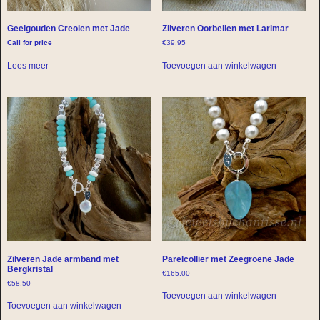
Geelgouden Creolen met Jade
Zilveren Oorbellen met Larimar
Call for price
€
39,95
Lees meer
Toevoegen aan winkelwagen
Zilveren Jade armband met
Parelcollier met Zeegroene Jade
Bergkristal
€
165,00
€
58,50
Toevoegen aan winkelwagen
Toevoegen aan winkelwagen