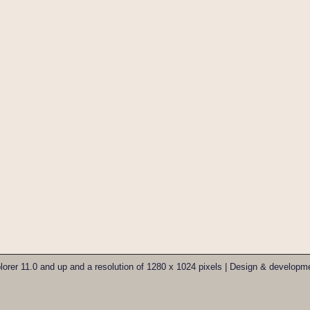
xplorer 11.0 and up and a resolution of 1280 x 1024 pixels | Design & develo