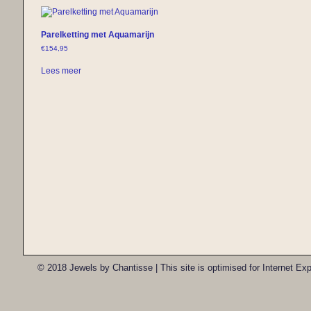
Parelketting met Aquamarijn
€
154,95
Lees meer
© 2018 Jewels by Chantisse | This site is optimised for Internet E