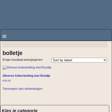
bolletje
Enige resultaat weergegeven
Zilveren Ankerketting met Rondje
€
39,00
Toevoegen aan winkelwagen
Kies je categorie