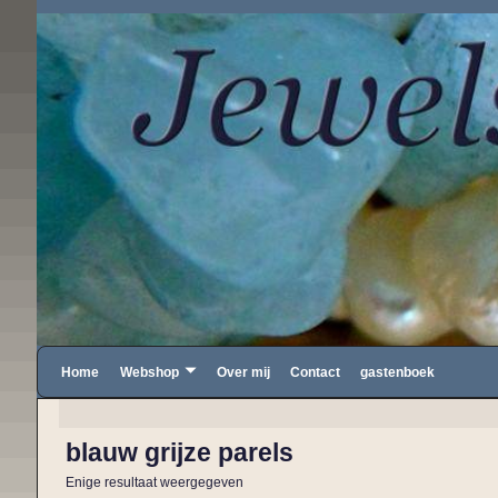
Home
Webshop
Over mij
Contact
gastenboek
blauw grijze parels
Enige resultaat weergegeven