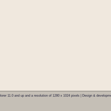
xplorer 11.0 and up and a resolution of 1280 x 1024 pixels | Design & develo