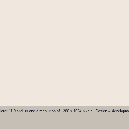
xplorer 11.0 and up and a resolution of 1280 x 1024 pixels | Design & develo