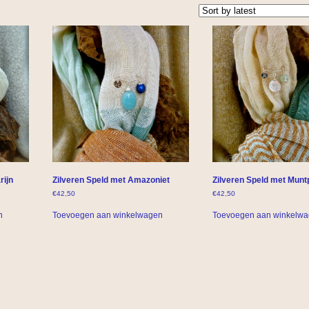
rijn
Zilveren Speld met Amazoniet
Zilveren Speld met Munt
€
42,50
€
42,50
n
Toevoegen aan winkelwagen
Toevoegen aan winkelw