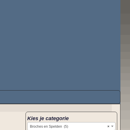
Kies je categorie
Broches en Spelden (5)
×