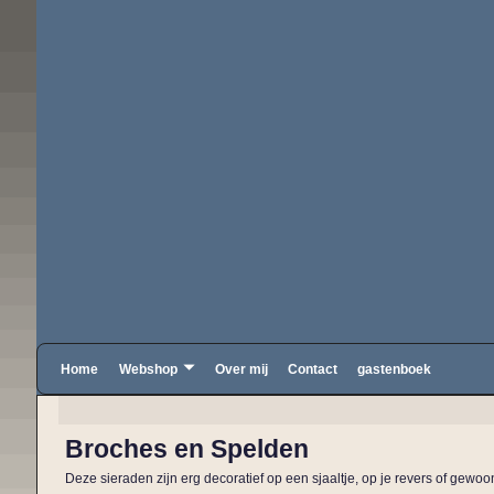
Home
Webshop
Over mij
Contact
gastenboek
Broches en Spelden
Deze sieraden zijn erg decoratief op een sjaaltje, op je revers of gewoo