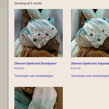
Showing all 5 results
Zilveren Speld met Barokparel
Zilveren Speld met Aquama
€
129,50
€
112,50
Toevoegen aan winkelwagen
Toevoegen aan winkelwage