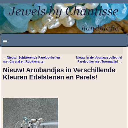
←
Nieuw! Schitterende Pareloorbellen
Nieuw in de Voorjaarscollectie!
Bericht navigatie
met Crystal en Rookkwarts!
Parelcollier met Toermalijn!
→
Nieuw! Armbandjes in Verschillende
Kleuren Edelstenen en Parels!