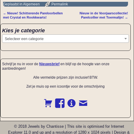
Geplaatst in
Algemeen
Permalink
←
Nieuw! Schitterende Pareloorbellen
Nieuw in de Voorjaarscollectie!
Bericht navigatie
met Crystal en Rookkwarts!
Parelcollier met Toermalijn!
→
Kies je categorie
Selecteer een categorie
Schrijf je nu in voor de
Nieuwsbrief
en blijf op de hoogte van onze
aanbiedingen!
Alle vermelde prijzen zijn inclusief BTW.
Zet je muis op een icoontje voor de omschrijving
© 2018 Jewels by Chantisse | This site is optimised for Internet
Explorer 11.0 and up and a resolution of 1280 x 1024 pixels | Design &