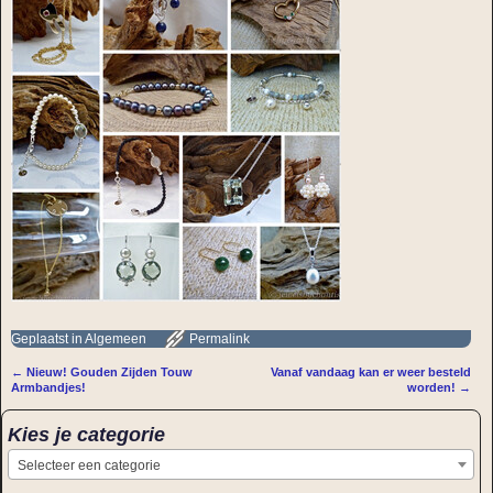
Geplaatst in
Algemeen
Permalink
←
Nieuw! Gouden Zijden Touw
Vanaf vandaag kan er weer besteld
Bericht navigatie
Armbandjes!
worden!
→
Kies je categorie
Selecteer een categorie