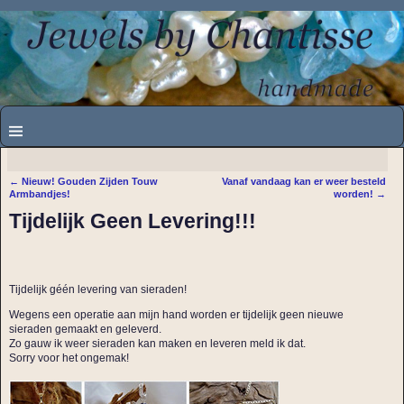
←
Nieuw! Gouden Zijden Touw
Vanaf vandaag kan er weer besteld
Bericht navigatie
Armbandjes!
worden!
→
Tijdelijk Geen Levering!!!
Tijdelijk géén levering van sieraden!
Wegens een operatie aan mijn hand worden er tijdelijk geen nieuwe
sieraden gemaakt en geleverd.
Zo gauw ik weer sieraden kan maken en leveren meld ik dat.
Sorry voor het ongemak!