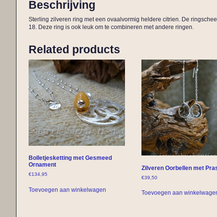
Beschrijving
Sterling zilveren ring met een ovaalvormig heldere citrien. De ringsche
18. Deze ring is ook leuk om te combineren met andere ringen.
Related products
Bolletjesketting met Gesmeed
Ornament
Zilveren Oorbellen met Pras
€
134,95
€
39,50
Toevoegen aan winkelwagen
Toevoegen aan winkelwage