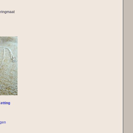
n ringmaat
etting
agen