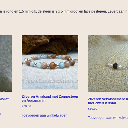
en is rond en 1,5 mm dik, de steen is 9 x 5 mm groot en facetgeslepen. Leverbaar i
Zilveren Armband met Zonnesteen
ioliet
Zilveren Verwisselbare K
en Aquamarijn
met Zwart Kristal
€
79,00
€
69,00
n
Toevoegen aan winkelwagen
Toevoegen aan winkelw