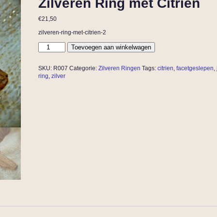
Zilveren Ring met Citrien
€
21,50
zilveren-ring-met-citrien-2
Toevoegen aan winkelwagen
SKU:
R007
Categorie:
Zilveren Ringen
Tags:
citrien
,
facetgeslepen
,
ring
,
zilver