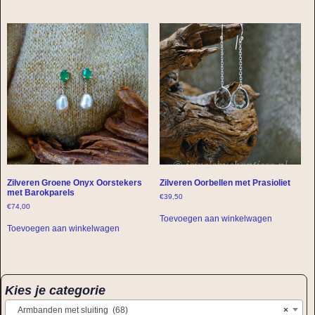
Zilveren Groene Onyx Oorstekers
Zilveren Oorbellen met Prasioliet
met Barokparels
€
39,50
€
74,00
Toevoegen aan winkelwagen
Toevoegen aan winkelwagen
Kies je categorie
Armbanden met sluiting (68)
×