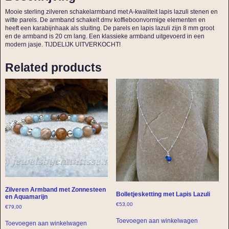
Mooie sterling zilveren schakelarmband met A-kwaliteit lapis lazuli stenen en
witte parels. De armband schakelt dmv koffieboonvormige elementen en
heeft een karabijnhaak als sluiting. De parels en lapis lazuli zijn 8 mm groot
en de armband is 20 cm lang. Een klassieke armband uitgevoerd in een
modern jasje. TIJDELIJK UITVERKOCHT!
Related products
Zilveren Armband met Zonnesteen
Bolletjesketting met Lapis Lazuli
en Aquamarijn
€
53,00
€
79,00
Toevoegen aan winkelwagen
Toevoegen aan winkelwagen