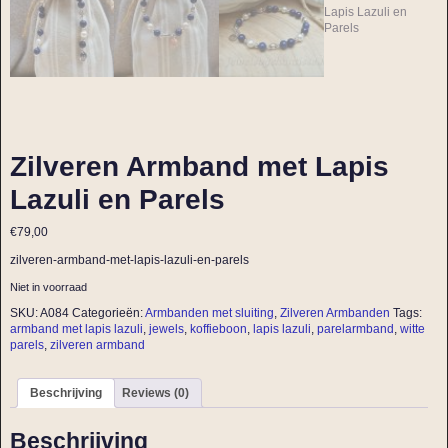
Zilveren Armband met Lapis
Lazuli en Parels
€
79,00
zilveren-armband-met-lapis-lazuli-en-parels
Niet in voorraad
SKU:
A084
Categorieën:
Armbanden met sluiting
,
Zilveren Armbanden
Tags:
armband met lapis lazuli
,
jewels
,
koffieboon
,
lapis lazuli
,
parelarmband
,
witte
parels
,
zilveren armband
Beschrijving
Reviews (0)
Beschrijving