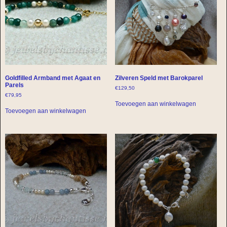
Goldfilled Armband met Agaat en
Zilveren Speld met Barokparel
Parels
€
129,50
€
79,95
Toevoegen aan winkelwagen
Toevoegen aan winkelwagen