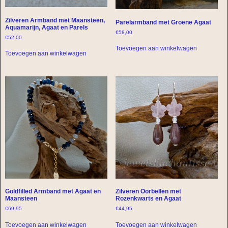
Zilveren Armband met Maansteen,
Parelarmband met Groene Agaat
Aquamarijn, Agaat en Parels
€
58,00
€
52,00
Toevoegen aan winkelwagen
Toevoegen aan winkelwagen
Goldfilled Armband met Agaat en
Zilveren Oorbellen met
Maansteen
Rozenkwarts en Agaat
€
69,95
€
44,95
Toevoegen aan winkelwagen
Toevoegen aan winkelwagen