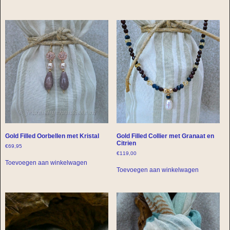
Gold Filled Oorbellen met Kristal
Gold Filled Collier met Granaat en
Citrien
€
69,95
€
119,00
Toevoegen aan winkelwagen
Toevoegen aan winkelwagen