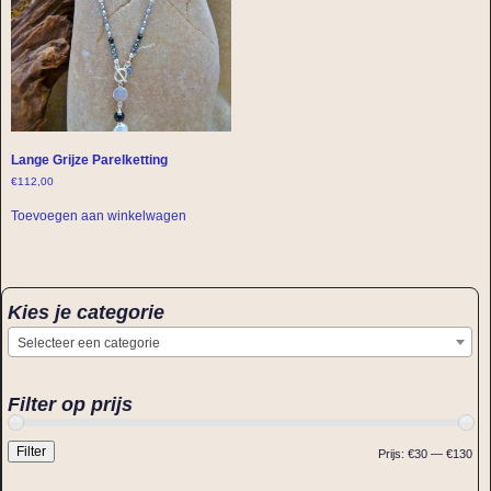
Lange Grijze Parelketting
€
112,00
Toevoegen aan winkelwagen
Kies je categorie
Selecteer een categorie
Filter op prijs
Filter
Prijs:
€30
—
€130