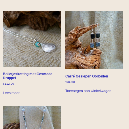
Bolletjesketting met Gesmede
Carré Geslepen Oorbellen
Druppel
€
34,50
€
112,00
Toevoegen aan winkelwagen
Lees meer