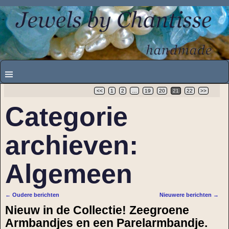
<<
1
2
…
19
20
21
22
>>
Categorie
archieven:
Algemeen
←
Oudere berichten
Nieuwere berichten
→
Bericht navigatie
Nieuw in de Collectie! Zeegroene
Armbandjes en een Parelarmbandje.